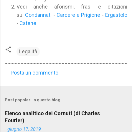
Vedi anche aforismi, frasi e citazioni
su:
Condannati
-
Carcere e Prigione
-
Ergastolo
-
Catene
Legalità
Posta un commento
C
o
m
Post popolari in questo blog
m
e
Elenco analitico dei Cornuti (di Charles
n
Fourier)
t
-
giugno 17, 2019