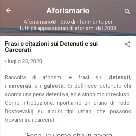
Passa ai contenuti principali
Aforismario
Aforismario® - Sito di riferimento per
tutti gli appassionati di aforismi dal 2009
Frasi e citazioni sui Detenuti e sui
Carcerati
-
luglio 23, 2020
Raccolta di aforismi e frasi sui
detenuti
,
i
carcerati
e i
galeotti
. Si definisce detenuto chi
sconta una pena detentiva, ed è sinonimo di recluso.
Come introduzione, riportiamo un brano di Fëdor
Dostoevskij su alcuni tipi umani che possono
trovarsi tra i carcerati:
"Ecco un uomo che in galera