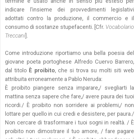
termine è usato anche in senso più esteso per
indicare l’insieme dei provvedimenti legislativi
adottati contro la produzione, il commercio e il
consumo di sostanze stupefacenti. [Cfr.
Vocabolario
Treccani
].
Come introduzione riportiamo una bella poesia del
giovane poeta portoghese Alfredo Cuervo Barrero,
dal titolo
È proibito
, che si trova su molti siti web
attribuita erroneamente a Pablo Neruda:
È proibito piangere senza imparare,/ svegliarti la
mattina senza sapere che fare,/ avere paura dei tuoi
ricordi./ È proibito non sorridere ai problemi,/ non
lottare per quello in cui credi e desistere, per paura./
Non cercare di trasformare i tuoi sogni in realtà. / È
proibito non dimostrare il tuo amore, / fare pagare