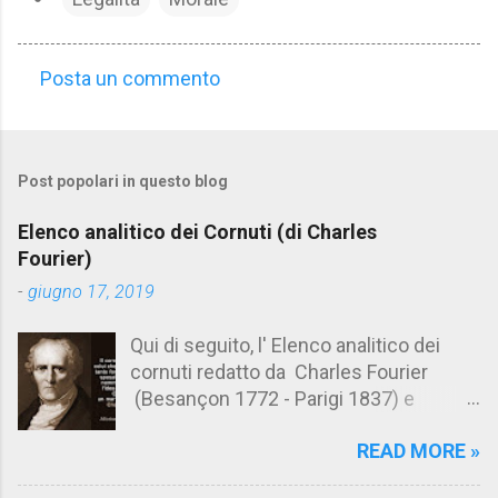
Posta un commento
C
o
m
Post popolari in questo blog
m
e
Elenco analitico dei Cornuti (di Charles
n
Fourier)
t
-
giugno 17, 2019
i
Qui di seguito, l' Elenco analitico dei
cornuti redatto da Charles Fourier
(Besançon 1772 - Parigi 1837) e
pubblicato postumo nel 1856. Su
READ MORE »
Aforismario trovi anche una raccolta di
citazioni tratte dalle opere di Charles