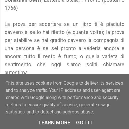
1766)
La prova per accertare se un libro ti è piaciuto
davvero è se lo hai riletto (e quante volte); la prova
per stabilire se hai gradito davvero la compagnia di
una persona è se sei pronto a vederla ancora e
ancora: tutto il resto è fumo, o quella varietà di
sentimento che oggi siamo soliti chiamare
autostima.
Nassim Nicholas Taleb
, Il letto di Procuste, 2010
This site uses cookies from Google to deliver its services
and to analyze traffic. Your IP address and user-agent are
Ancora più che il pane, l'uomo desidera la
shared with Google along with performance and security
compagnia.
metrics to ensure quality of service, generate usage
statistics, and to detect and address abuse.
Madre Teresa di Calcutta
(attribuzione incerta -
fonte sconosciuta - segnalala ad Aforismario)
LEARN MORE
GOT IT