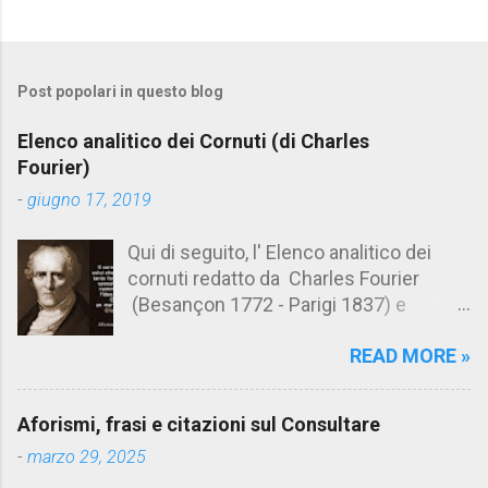
C
o
m
Post popolari in questo blog
m
e
Elenco analitico dei Cornuti (di Charles
n
Fourier)
t
-
giugno 17, 2019
i
Qui di seguito, l' Elenco analitico dei
cornuti redatto da Charles Fourier
(Besançon 1772 - Parigi 1837) e
pubblicato postumo nel 1856. Su
READ MORE »
Aforismario trovi anche una raccolta di
citazioni tratte dalle opere di Charles
Fourier. [Il link è in fondo alla pagina]. Il
Aforismi, frasi e citazioni sul Consultare
cornuto pretenzioso: colui che ritiene
-
marzo 29, 2025
sua moglie tanto fortunata, per averlo
sposato, da non poter nemmeno