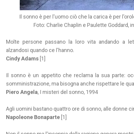
Il sonno è per l'uomo ciò che la carica è per l'or
Foto: Charlie Chaplin e Paulette Goddard, 
Molte persone passano la loro vita andando a l
alzandosi quando ce l'hanno.
Cindy Adams
[1]
Il sonno è un appetito che reclama la sua parte: occo
somministrazione, ma bisogna anche rispettare le quan
Piero Angela
, I misteri del sonno, 1994
Agli uomini bastano quattro ore di sonno, alle donne cinq
Napoleone Bonaparte
[1]
Non il sonno ma l'insonnia della ragione genera mostri