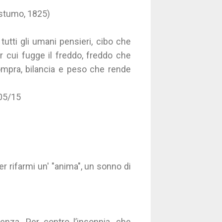
postumo, 1825)
utti gli umani pensieri, cibo che
r cui fugge il freddo, freddo che
ompra, bilancia e peso che rende
605/15
r rifarmi un' "anima", un sonno di
renza. Per contro l’insonnia, che