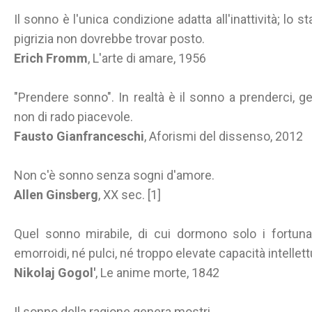
Il sonno è l'unica condizione adatta all'inattività; lo s
pigrizia non dovrebbe trovar posto.
Erich Fromm
, L'arte di amare, 1956
"Prendere sonno". In realtà è il sonno a prenderci, g
non di rado piacevole.
Fausto Gianfranceschi
, Aforismi del dissenso, 2012
Non c'è sonno senza sogni d'amore.
Allen Ginsberg
, XX sec. [1]
Quel sonno mirabile, di cui dormono solo i fortu
emorroidi, né pulci, né troppo elevate capacità intellettu
Nikolaj Gogol'
, Le anime morte, 1842
Il sonno della ragione genera mostri.