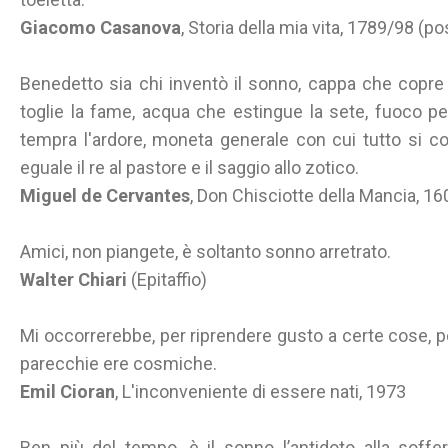
Giacomo Casanova
, Storia della mia vita, 1789/98 (
Benedetto sia chi inventò il sonno, cappa che copre t
toglie la fame, acqua che estingue la sete, fuoco pe
tempra l'ardore, moneta generale con cui tutto si c
eguale il re al pastore e il saggio allo zotico.
Miguel de Cervantes
, Don Chisciotte della Mancia, 1
Amici, non piangete, è soltanto sonno arretrato.
Walter Chiari
(Epitaffio)
Mi occorrerebbe, per riprendere gusto a certe cose, pe
parecchie ere cosmiche.
Emil Cioran
, L'inconveniente di essere nati, 1973
Ben più del tempo, è il sonno l’antidoto alla soffe