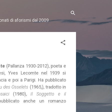
onati di aforismi dal 2009
te
(Pallanza 1930-2012), poeta e
ncesi, Yves Lecomte nel 1939 si
ncia e poi a Parigi. Ha pubblicato
eu des Osselets
(1965,), tradotto in
aici
(1980),
Il Soggetto e il
pubblicato anche un romanzo