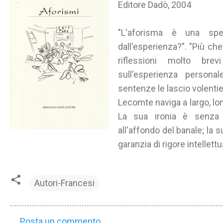
Editore Dadò, 2004
"L'aforisma è una sp
dall'esperienza?". "Più ch
riflessioni molto brev
sull'esperienza persona
sentenze le lascio volentieri
Lecomte naviga a largo, lon
La sua ironia è senza 
all'affondo del banale; la 
garanzia di rigore intellettu
Autori-Francesi
Posta un commento