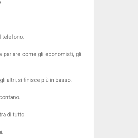
.
l telefono.
a parlare come gli economisti, gli
i altri, si finisce più in basso.
scontano.
a di tutto.
i.