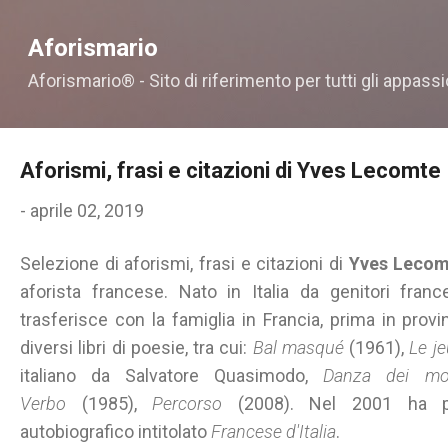
Passa ai contenuti principali
Aforismario
Aforismario® - Sito di riferimento per tutti gli appassi
Aforismi, frasi e citazioni di Yves Lecomte
-
aprile 02, 2019
Selezione di aforismi, frasi e citazioni di
Yves Lecom
aforista francese. Nato in Italia da genitori fra
trasferisce con la famiglia in Francia, prima in provi
diversi libri di poesie, tra cui:
Bal masqué
(1961),
Le j
italiano da Salvatore Quasimodo,
Danza dei mos
Verbo
(1985),
Percorso
(2008). Nel 2001 ha 
autobiografico intitolato
Francese d'Italia
.