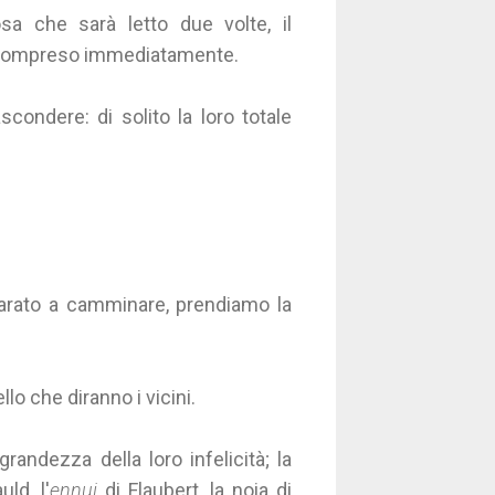
osa che sarà letto due volte, il
re compreso immediatamente.
condere: di solito la loro totale
mparato a camminare, prendiamo la
lo che diranno i vicini.
randezza della loro infelicità; la
ld, l'
ennui
di Flaubert, la noia di