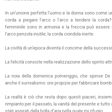
In un'unione perfetta l'uomo e la donna sono come un 
corda a piegare l'arco o l'arco a tendere la corda
femminile sono in armonia e la freccia può essere c
l'arco penzola inutile; la corda ciondola inerte.
La civiltà di un'epoca diventa il concime della successi
La felicità consiste nella realizzazione dello spirito att
La noia della domenica pomeriggio, che spinse De
anche il surrealismo: ore propizie per fabbricare bomb
La realtà è ciò che resta dopo questi piaceri, insieme
rimpianto per il passato, la vanità del presente e tutto
stati aspirati dalla bolla d'aria nella quale mi rifugio.