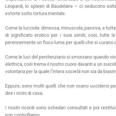
Leopardi, lo spleen di Baudelaire – ci seducono solt
estorte sotto tortura mentale.
Come la lucciola: dimessa, minuscola, passiva, e tuttav
di significato erotico per i suoi simili; così, tutte l
perennemente un fioco lume per quelli che si curano d
Come le luci del penitenziario si smorzano quando vie
elettrica, così trema il nostro cuore davanti a un suici
volontaria per la quale l'intera società non sia da biasi
Eppure, sono molti quelli che non osano uccidersi pe
dire i vicini di casa.
I nostri ricordi sono schedari consultati e poi restitui
non controlliamo.