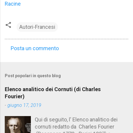
Racine
Autori-Francesi
Posta un commento
C
o
m
Post popolari in questo blog
m
e
Elenco analitico dei Cornuti (di Charles
n
Fourier)
t
-
giugno 17, 2019
i
Qui di seguito, l' Elenco analitico dei
cornuti redatto da Charles Fourier