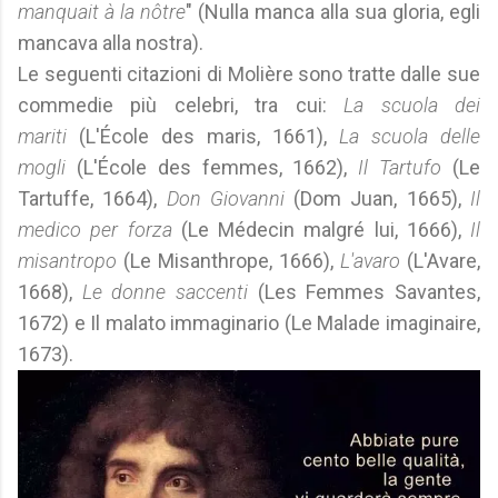
manquait à la nôtre
" (Nulla manca alla sua gloria, egli
mancava alla nostra).
Le seguenti citazioni di Molière sono tratte dalle sue
commedie più celebri, tra cui:
La scuola dei
mariti
(L'École des maris, 1661),
La scuola delle
mogli
(L'École des femmes, 1662),
Il Tartufo
(Le
Tartuffe, 1664),
Don Giovanni
(Dom Juan, 1665),
Il
medico per forza
(Le Médecin malgré lui, 1666),
Il
misantropo
(Le Misanthrope, 1666),
L'avaro
(L'Avare,
1668),
Le donne saccenti
(Les Femmes Savantes,
1672) e Il malato immaginario (Le Malade imaginaire,
1673).