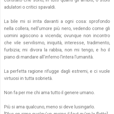
adulatori o critici spavaldi.
La bile mi si irrita davanti a ogni cosa: sprofondo
nella collera, nell'umore più nero, vedendo come gli
uomini agiscono a vicenda; ovunque non incontro
che vile servilismo, iniquità, interesse, tradimento,
furbizia; mi divora la rabbia, non mi tengo, e ho il
piano di mandare all'inferno l’intera l’umanità.
La perfetta ragione rifugge dagli estremi, e ci vuole
virtuosi in tutta sobrietà.
Non fa per me chi ama tutto il genere umano.
Più si ama qualcuno, meno si deve lusingarlo.
[Plus on aime quelqu'un, moins il faut qu'on le flatte].