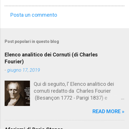
Posta un commento
C
o
m
Post popolari in questo blog
m
e
Elenco analitico dei Cornuti (di Charles
n
Fourier)
t
-
giugno 17, 2019
i
Qui di seguito, l' Elenco analitico dei
cornuti redatto da Charles Fourier
(Besançon 1772 - Parigi 1837) e
pubblicato postumo nel 1856. Su
READ MORE »
Aforismario trovi anche una raccolta di
citazioni tratte dalle opere di Charles
Fourier. [Il link è in fondo alla pagina]. Il