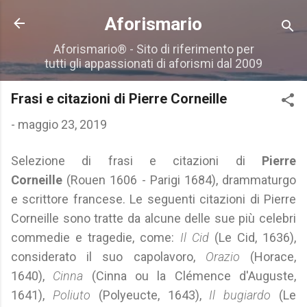
Passa ai contenuti principali
Aforismario
Aforismario® - Sito di riferimento per
tutti gli appassionati di aforismi dal 2009
Frasi e citazioni di Pierre Corneille
-
maggio 23, 2019
Selezione di frasi e citazioni di
Pierre
Corneille
(Rouen 1606 - Parigi 1684), drammaturgo
e scrittore francese. Le seguenti citazioni di Pierre
Corneille sono tratte da alcune delle sue più celebri
commedie e tragedie, come:
Il Cid
(Le Cid, 1636),
considerato il suo capolavoro,
Orazio
(Horace,
1640),
Cinna
(Cinna ou la Clémence d'Auguste,
1641),
Poliuto
(Polyeucte, 1643),
Il bugiardo
(Le