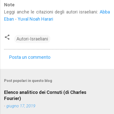
Note
Leggi anche le citazioni degli autori israeliani:
Abba
Eban
-
Yuval Noah Harari
Autori-Israeliani
Posta un commento
C
o
m
Post popolari in questo blog
m
e
Elenco analitico dei Cornuti (di Charles
n
Fourier)
t
-
giugno 17, 2019
i