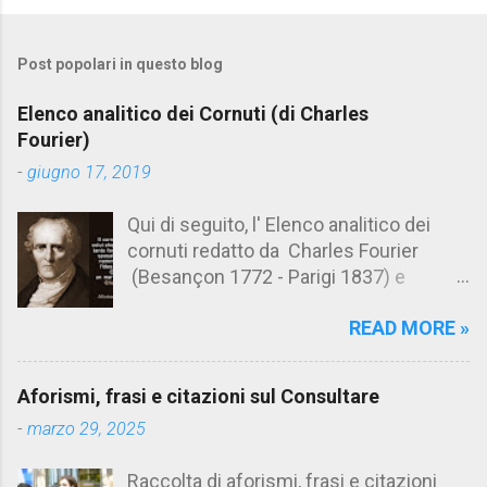
o
m
Post popolari in questo blog
m
e
Elenco analitico dei Cornuti (di Charles
n
Fourier)
t
-
giugno 17, 2019
i
Qui di seguito, l' Elenco analitico dei
cornuti redatto da Charles Fourier
(Besançon 1772 - Parigi 1837) e
pubblicato postumo nel 1856. Su
READ MORE »
Aforismario trovi anche una raccolta di
citazioni tratte dalle opere di Charles
Fourier. [Il link è in fondo alla pagina]. Il
Aforismi, frasi e citazioni sul Consultare
cornuto pretenzioso: colui che ritiene
-
marzo 29, 2025
sua moglie tanto fortunata, per averlo
sposato, da non poter nemmeno
Raccolta di aforismi, frasi e citazioni
ammettere l'idea del tradimento. Ciò lo