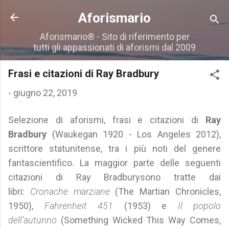
Passa ai contenuti principali
Aforismario
Aforismario® - Sito di riferimento per
tutti gli appassionati di aforismi dal 2009
Frasi e citazioni di Ray Bradbury
-
giugno 22, 2019
Selezione di aforismi, frasi e citazioni di
Ray
Bradbury
(Waukegan 1920 - Los Angeles 2012),
scrittore statunitense, tra i più noti del genere
fantascientifico. La maggior parte delle seguenti
citazioni di Ray Bradburysono tratte dai
libri:
Cronache marziane
(The Martian Chronicles,
1950),
Fahrenheit 451
(1953) e
Il popolo
dell'autunno
(Something Wicked This Way Comes,