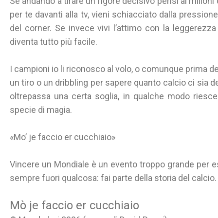
Se andando a tirare un rigore decisivo pensi ai milion
per te davanti alla tv, vieni schiacciato dalla pressione
del corner. Se invece vivi l’attimo con la leggerez
diventa tutto più facile.
I campioni io li riconosco al volo, o comunque prima deg
un tiro o un dribbling per sapere quanto calcio ci sia d
oltrepassa una certa soglia, in qualche modo riesc
specie di magia.
«Mo’ je faccio er cucchiaio»
Vincere un Mondiale è un evento troppo grande per ess
sempre fuori qualcosa: fai parte della storia del calcio.
Mò je faccio er cucchiaio