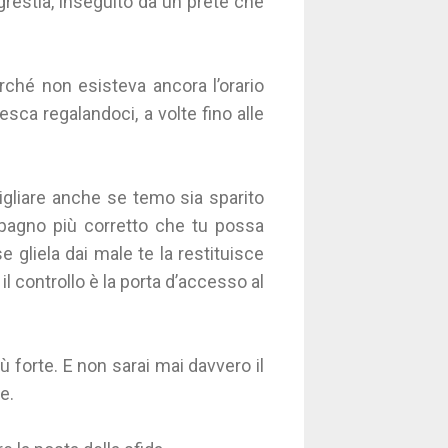
grestia, inseguito da un prete che
rché non esisteva ancora l’orario
sca regalandoci, a volte fino alle
igliare anche se temo sia sparito
ompagno più corretto che tu possa
e gliela dai male te la restituisce
 il controllo è la porta d’accesso al
iù forte. E non sarai mai davvero il
e.