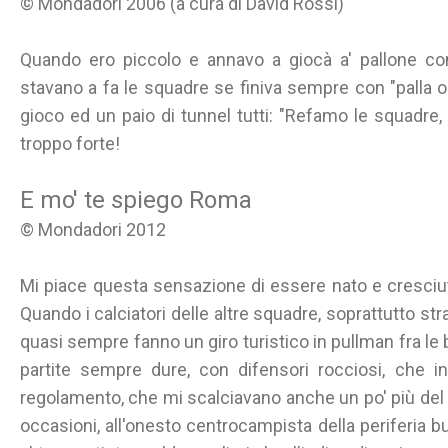
© Mondadori 2006 (a cura di David Rossi)
Quando ero piccolo e annavo a giocà a' pallone c
stavano a fa le squadre se finiva sempre con "palla o
gioco ed un paio di tunnel tutti: "Refamo le squadre,
troppo forte!
E mo' te spiego Roma
© Mondadori 2012
Mi piace questa sensazione di essere nato e cresciuto
Quando i calciatori delle altre squadre, soprattutto st
quasi sempre fanno un giro turistico in pullman fra le be
partite sempre dure, con difensori rocciosi, che in
regolamento, che mi scalciavano anche un po' più del 
occasioni, all'onesto centrocampista della periferia bul