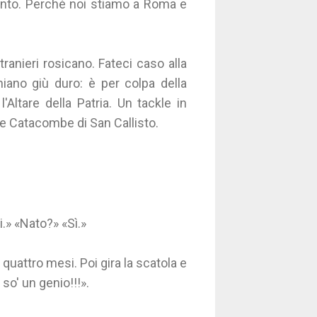
amento. Perché noi stiamo a Roma e
ranieri rosicano. Fateci caso alla
iano giù duro: è per colpa della
Altare della Patria. Un tackle in
le Catacombe di San Callisto.
.» «Nato?» «Sì.»
 quattro mesi. Poi gira la scatola e
so' un genio!!!».