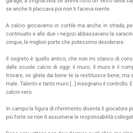
garage, a svignarsela se aveva rotto un vetro della sa
se anche ti placcava poi non ti faceva niente.
A calcio giocavamo in cortile ma anche in strada, pe
continuato e alle due i negozi abbassavano la saracine
cinque, le migliori porte che potessimo desiderare.
Il segreto è quello antico, che non mi stanco di cons
dalle scuole calcio di oggi: il muro. Il muro è il c
trovare, se gliela dai bene te la restituisce bene, ma s
male. Talento e tanto muro [...] insegnano il controllo. E
calcio vero.
In campo la figura di riferimento diventa il giocatore p
più forte se non ti assumerai le responsabilità collegat