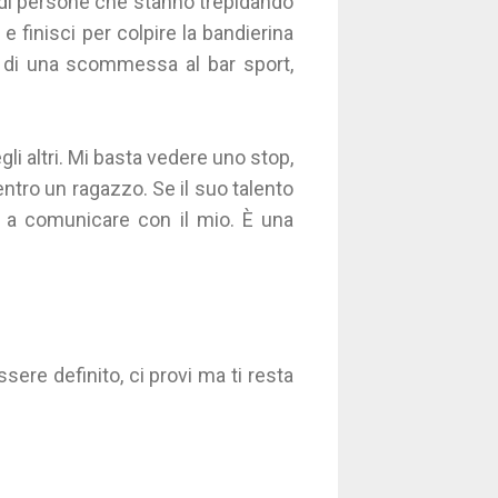
i di persone che stanno trepidando
 e finisci per colpire la bandierina
za di una scommessa al bar sport,
li altri. Mi basta vedere uno stop,
entro un ragazzo. Se il suo talento
e a comunicare con il mio. È una
ere definito, ci provi ma ti resta