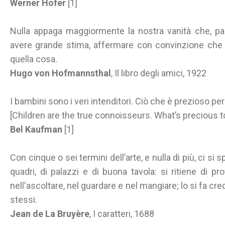
Werner Hofer
[1]
Nulla appaga maggiormente la nostra vanità che, p
avere grande stima, affermare con convinzione che e
quella cosa.
Hugo von Hofmannsthal
, Il libro degli amici, 1922
I bambini sono i veri intenditori. Ciò che è prezioso per
[Children are the true connoisseurs. What’s precious to
Bel Kaufman
[1]
Con cinque o sei termini dell’arte, e nulla di più, ci si 
quadri, di palazzi e di buona tavola: si ritiene di p
nell'ascoltare, nel guardare e nel mangiare; lo si fa cr
stessi.
Jean de La Bruyère
, I caratteri, 1688