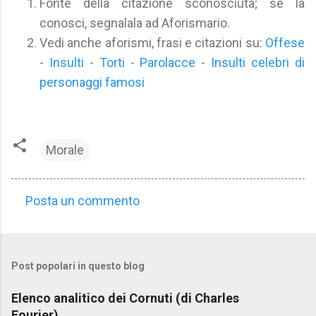
Fonte della citazione sconosciuta; se la
conosci, segnalala ad Aforismario.
Vedi anche aforismi, frasi e citazioni su:
Offese
-
Insulti
-
Torti
-
Parolacce
-
Insulti celebri di
personaggi famosi
Morale
Posta un commento
C
o
m
Post popolari in questo blog
m
e
Elenco analitico dei Cornuti (di Charles
n
Fourier)