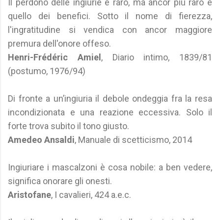
Il perdono delle ingiurie è raro, ma ancor più raro è
quello dei benefici. Sotto il nome di fierezza,
l'ingratitudine si vendica con ancor maggiore
premura dell'onore offeso.
Henri-Frédéric Amiel
, Diario intimo, 1839/81
(postumo, 1976/94)
Di fronte a un’ingiuria il debole ondeggia fra la resa
incondizionata e una reazione eccessiva. Solo il
forte trova subito il tono giusto.
Amedeo Ansaldi
, Manuale di scetticismo, 2014
Ingiuriare i mascalzoni è cosa nobile: a ben vedere,
significa onorare gli onesti.
Aristofane
, I cavalieri, 424 a.e.c.