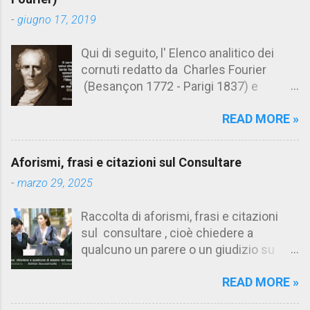
t
-
giugno 17, 2019
i
Qui di seguito, l' Elenco analitico dei
cornuti redatto da Charles Fourier
(Besançon 1772 - Parigi 1837) e
pubblicato postumo nel 1856. Su
READ MORE »
Aforismario trovi anche una raccolta di
citazioni tratte dalle opere di Charles
Fourier. [Il link è in fondo alla pagina]. Il
Aforismi, frasi e citazioni sul Consultare
cornuto pretenzioso: colui che ritiene
-
marzo 29, 2025
sua moglie tanto fortunata, per averlo
sposato, da non poter nemmeno
Raccolta di aforismi, frasi e citazioni
ammettere l'idea del tradimento. Ciò lo
sul consultare , cioè chiedere a
rende un marito assai comodo.
qualcuno un parere o un giudizio su
(Charles Fourier) Elenco analitico dei
determinate questioni. Alcune citazioni
cornuti Tableau analytique du cocuage,
READ MORE »
fanno riferimento anche alla
ca. 1808 (postumo 1856) Traduzione
consultazione di testi. Su Aforismario
italiana da Il Borghese - Volume 29,