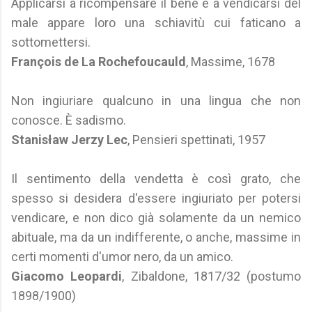
Applicarsi a ricompensare il bene e a vendicarsi del
male appare loro una schiavitù cui faticano a
sottomettersi.
François de La Rochefoucauld
, Massime, 1678
Non ingiuriare qualcuno in una lingua che non
conosce. È sadismo.
Stanisław Jerzy Lec
, Pensieri spettinati, 1957
Il sentimento della vendetta è così grato, che
spesso si desidera d'essere ingiuriato per potersi
vendicare, e non dico già solamente da un nemico
abituale, ma da un indifferente, o anche, massime in
certi momenti d'umor nero, da un amico.
Giacomo Leopardi
, Zibaldone, 1817/32 (postumo
1898/1900)