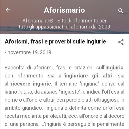
Passa ai contenuti principali
Aforismario
Aforismario® - Sito di riferimento per
tutti gli appassionati di aforismi dal 2009
Aforismi, frasi e proverbi sulle Ingiurie
-
novembre 19, 2019
Raccolta di aforismi, frasi e citazioni sull'
ingiuria
,
con riferimento sia all'
ingiuriare gli altri
, sia
al
ricevere ingiurie
. Il termine "ingiuria" deriva dal
latino
iniuria
, da
iniurius
"ingiusto", e indica l'offesa al
nome o all'onore altrui, con parole o atti oltraggiosi. In
ambito giuridico, l'ingiuria è definita come un'offesa
recata mediante parole, atti, ecc. all'onore o al decoro
di una persona. L'ingiuria è perseguibile penalmente