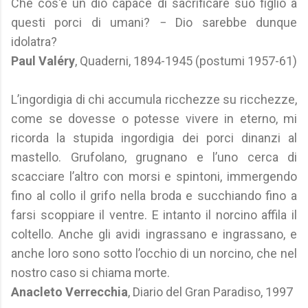
Che cos'è un dio capace di sacrificare suo figlio a
questi porci di umani? − Dio sarebbe dunque
idolatra?
Paul Valéry
, Quaderni, 1894-1945 (postumi 1957-61)
L’ingordigia di chi accumula ricchezze su ricchezze,
come se dovesse o potesse vivere in eterno, mi
ricorda la stupida ingordigia dei porci dinanzi al
mastello. Grufolano, grugnano e l’uno cerca di
scacciare l’altro con morsi e spintoni, immergendo
fino al collo il grifo nella broda e succhiando fino a
farsi scoppiare il ventre. E intanto il norcino affila il
coltello. Anche gli avidi ingrassano e ingrassano, e
anche loro sono sotto l’occhio di un norcino, che nel
nostro caso si chiama morte.
Anacleto Verrecchia
, Diario del Gran Paradiso, 1997