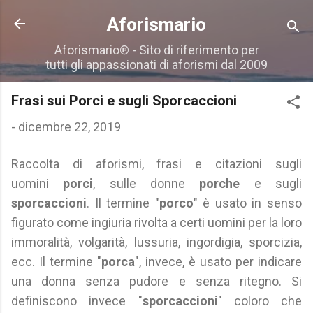
Passa ai contenuti principali
Aforismario
Aforismario® - Sito di riferimento per
tutti gli appassionati di aforismi dal 2009
Frasi sui Porci e sugli Sporcaccioni
-
dicembre 22, 2019
Raccolta di aforismi, frasi e citazioni sugli
uomini
porci
, sulle donne
porche
e sugli
sporcaccioni
. Il termine "
porco
" è usato in senso
figurato come ingiuria rivolta a certi uomini per la loro
immoralità, volgarità, lussuria, ingordigia, sporcizia,
ecc. Il termine "
porca
", invece, è usato per indicare
una donna senza pudore e senza ritegno. Si
definiscono invece "
sporcaccioni
" coloro che