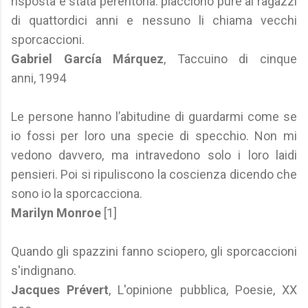
risposta è stata perentoria: piacciono pure ai ragazzi
di quattordici anni e nessuno li chiama vecchi
sporcaccioni.
Gabriel García Márquez
, Taccuino di cinque
anni, 1994
Le persone hanno l’abitudine di guardarmi come se
io fossi per loro una specie di specchio. Non mi
vedono davvero, ma intravedono solo i loro laidi
pensieri. Poi si ripuliscono la coscienza dicendo che
sono io la sporcacciona.
Marilyn Monroe
[1]
Quando gli spazzini fanno sciopero, gli sporcaccioni
s'indignano.
Jacques Prévert
, L'opinione pubblica, Poesie, XX