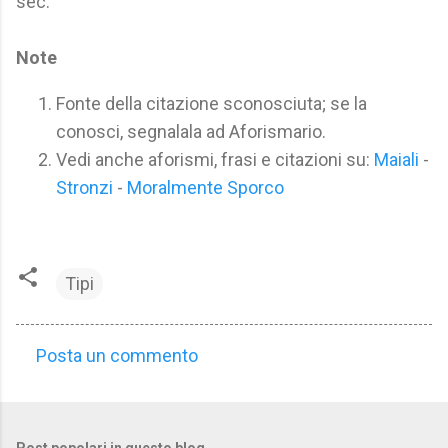
sec.
Note
Fonte della citazione sconosciuta; se la
conosci, segnalala ad Aforismario.
Vedi anche aforismi, frasi e citazioni su:
Maiali
-
Stronzi
-
Moralmente Sporco
Tipi
Posta un commento
C
o
m