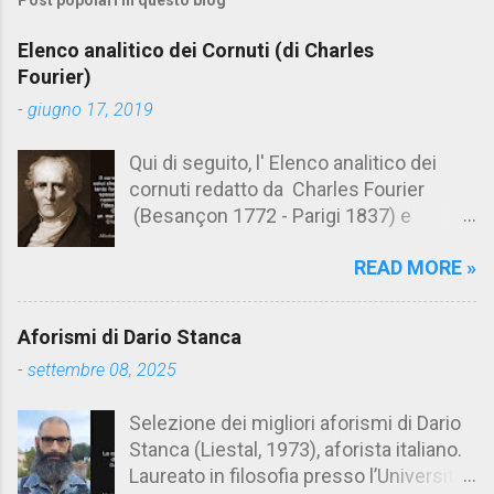
Post popolari in questo blog
m
e
Elenco analitico dei Cornuti (di Charles
n
Fourier)
t
-
giugno 17, 2019
i
Qui di seguito, l' Elenco analitico dei
cornuti redatto da Charles Fourier
(Besançon 1772 - Parigi 1837) e
pubblicato postumo nel 1856. Su
READ MORE »
Aforismario trovi anche una raccolta di
citazioni tratte dalle opere di Charles
Fourier. [Il link è in fondo alla pagina]. Il
Aforismi di Dario Stanca
cornuto pretenzioso: colui che ritiene
-
settembre 08, 2025
sua moglie tanto fortunata, per averlo
sposato, da non poter nemmeno
Selezione dei migliori aforismi di Dario
ammettere l'idea del tradimento. Ciò lo
Stanca (Liestal, 1973), aforista italiano.
rende un marito assai comodo.
Laureato in filosofia presso l’Università
(Charles Fourier) Elenco analitico dei