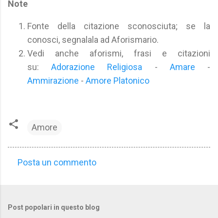
Note
Fonte della citazione sconosciuta; se la
conosci, segnalala ad Aforismario.
Vedi anche aforismi, frasi e citazioni
su:
Adorazione Religiosa
-
Amare
-
Ammirazione
-
Amore Platonico
Amore
Posta un commento
C
o
m
Post popolari in questo blog
m