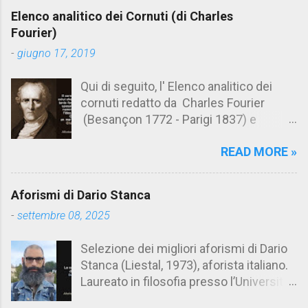
e
Elenco analitico dei Cornuti (di Charles
n
Fourier)
t
-
giugno 17, 2019
i
Qui di seguito, l' Elenco analitico dei
cornuti redatto da Charles Fourier
(Besançon 1772 - Parigi 1837) e
pubblicato postumo nel 1856. Su
READ MORE »
Aforismario trovi anche una raccolta di
citazioni tratte dalle opere di Charles
Fourier. [Il link è in fondo alla pagina]. Il
Aforismi di Dario Stanca
cornuto pretenzioso: colui che ritiene
-
settembre 08, 2025
sua moglie tanto fortunata, per averlo
sposato, da non poter nemmeno
Selezione dei migliori aforismi di Dario
ammettere l'idea del tradimento. Ciò lo
Stanca (Liestal, 1973), aforista italiano.
rende un marito assai comodo.
Laureato in filosofia presso l’Università
(Charles Fourier) Elenco analitico dei
del Salento, Dario Stanca ha curato il
cornuti Tableau analytique du cocuage,