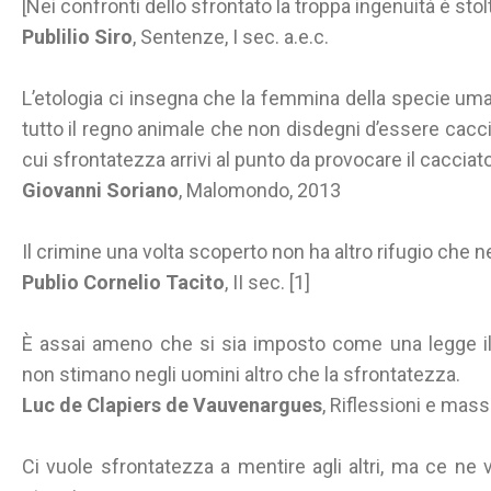
[Nei confronti dello sfrontato la troppa ingenuità è sto
Publilio Siro
, Sentenze, I sec. a.e.c.
L’etologia ci insegna che la femmina della specie uma
tutto il regno animale che non disdegni d’essere cacci
cui sfrontatezza arrivi al punto da provocare il cacciat
Giovanni Soriano
, Malomondo, 2013
Il crimine una volta scoperto non ha altro rifugio che n
Publio Cornelio Tacito
, II sec. [1]
È assai ameno che si sia imposto come una legge i
non stimano negli uomini altro che la sfrontatezza.
Luc de Clapiers de Vauvenargues
, Riflessioni e mas
Ci vuole sfrontatezza a mentire agli altri, ma ce ne 