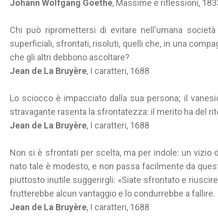
Johann Wolfgang Goethe
, Massime e riflessioni, 18
Chi può ripromettersi di evitare nell'umana società l
superficiali, sfrontati, risoluti, quelli che, in una com
che gli altri debbono ascoltare?
Jean de La Bruyère
, I caratteri, 1688
Lo sciocco è impacciato dalla sua persona; il vanesio 
stravagante rasenta la sfrontatezza: il merito ha del ri
Jean de La Bruyère
, I caratteri, 1688
Non si è sfrontati per scelta, ma per indole: un vizio 
nato tale è modesto, e non passa facilmente da questo
piuttosto inutile suggerirgli: «Siate sfrontato e riuscir
frutterebbe alcun vantaggio e lo condurrebbe a fallire.
Jean de La Bruyère
, I caratteri, 1688