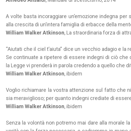
A volte basta incoraggiare un’emozione indegna per sc
alla crescita di un’intera famiglia di erbacce della ment
William Walker Atkinson
, La straordinaria forza di att
“Aiutati che il ciel t’aiuta” dice un vecchio adagio e l
Se continuate a ripetere di essere indegni di ciò che d
la Legge vi prenderà in parola credendo a quello che di
William Walker Atkinson
, ibidem
Voglio richiamare la vostra attenzione sul fatto che n
sia meraviglioso; per quanto indegni crediate di essere
William Walker Atkinson
, ibidem
Senza la volontà non potremo mai dare alla morale la 
verità con la forza necessaria, e cadremmo in mano a