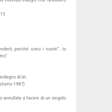
915
nderli, perché sono i nostri”. Io
ro”.
indegno di lei.
postumo 1987)
o annullate a favore di un singolo