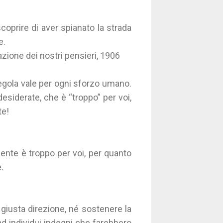
oprire di aver spianato la strada
e.
razione dei nostri pensieri, 1906
a regola vale per ogni sforzo umano.
esiderate, che è “troppo” per voi,
te!
iente è troppo per voi, per quanto
.
giusta direzione, né sostenere la
d individui indegni che farebbero