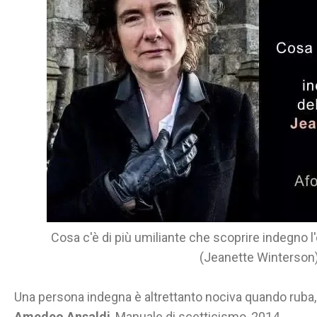
Cosa c'è di più umiliante che scoprire indegno 
(Jeanette Winterson
Una persona indegna è altrettanto nociva quando rub
Amedeo Ansaldi
, Manuale di scetticismo, 2014