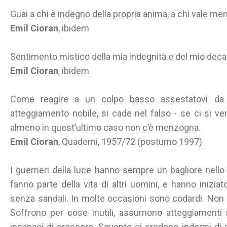
Guai a chi è indegno della propria anima, a chi vale men
Emil Cioran
, ibidem
Sentimento mistico della mia indegnità e del mio dec
Emil Cioran
, ibidem
Come reagire a un colpo basso assestatovi d
atteggiamento nobile, si cade nel falso - se ci si ve
almeno in quest’ultimo caso non c’è menzogna.
Emil Cioran
, Quaderni, 1957/72 (postumo 1997)
I guerrieri della luce hanno sempre un bagliore nell
fanno parte della vita di altri uomini, e hanno iniziat
senza sandali. In molte occasioni sono codardi. No
Soffrono per cose inutili, assumono atteggiamenti 
incapaci di crescere. Sovente si credono indegni di 