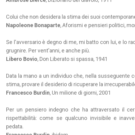
Colui che non desidera la stima dei suoi contemporane
Napoleone Bonaparte
, Aforismi e pensieri politici, mor
Se l'avversario è degno di me, mi batto con lui, e lo ra
grugnire. Per vent'anni, e anche più.
Libero Bovio
, Don Liberato si spassa, 1941
Data la mano a un individuo che, nella susseguente co
stima, provare il desiderio di ricuperare la irrecuperabi
Francesco Burdin
, Un milione di giorni, 2001
Per un pensiero indegno che ha attraversato il cer
rispettabilità: come se qualcuno invisibile e inav
pedata.
Francesco Burdin
, ibidem