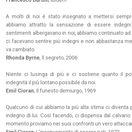
A molti di noi è stato insegnato a mettersi sempre
abbiamo attratto la sensazione di essere indegni
sentimenti albergavano in noi, abbiamo continuato ad at
ci facevano sentire più indegni e non abbastanza me
va cambiato.
Rhonda Byrne
, Il segreto, 2006
Niente ci lusinga di più e ci sostiene quanto il po
indegnità il più lontano possibile da noi.
Emil Cioran
, Il funesto demiurgo, 1969
Qualcuno di cui abbiamo la più alta stima ci diventa
indegno di lui. Così facendo, ci dispensa dal calvario
momento proviamo nei suoi confronti un vero attacc
Emil Cioran
, L'inconveniente di essere nati, 1973