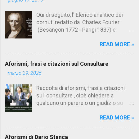
i
Qui di seguito, l' Elenco analitico dei
cornuti redatto da Charles Fourier
(Besançon 1772 - Parigi 1837) e
pubblicato postumo nel 1856. Su
READ MORE »
Aforismario trovi anche una raccolta di
citazioni tratte dalle opere di Charles
Fourier. [Il link è in fondo alla pagina]. Il
Aforismi, frasi e citazioni sul Consultare
cornuto pretenzioso: colui che ritiene
-
marzo 29, 2025
sua moglie tanto fortunata, per averlo
sposato, da non poter nemmeno
Raccolta di aforismi, frasi e citazioni
ammettere l'idea del tradimento. Ciò lo
sul consultare , cioè chiedere a
rende un marito assai comodo.
qualcuno un parere o un giudizio su
(Charles Fourier) Elenco analitico dei
determinate questioni. Alcune citazioni
cornuti Tableau analytique du cocuage,
READ MORE »
fanno riferimento anche alla
ca. 1808 (postumo 1856) Traduzione
consultazione di testi. Su Aforismario
italiana da Il Borghese - Volume 29,
trovi altre raccolte di citazioni correlate
Edizioni 26-37, 1978 1 Il cornuto in
Aforismi di Dario Stanca