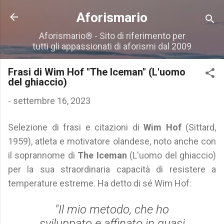
Passa ai contenuti principali
Aforismario
Aforismario® - Sito di riferimento per
tutti gli appassionati di aforismi dal 2009
Frasi di Wim Hof "The Iceman" (L'uomo
del ghiaccio)
-
settembre 16, 2023
Selezione di frasi e citazioni di
Wim Hof
(Sittard,
1959), atleta e motivatore olandese, noto anche con
il soprannome di
The Iceman
(L'uomo del ghiaccio)
per la sua straordinaria capacità di resistere a
temperature estreme. Ha detto di sé Wim Hof:
"Il mio metodo, che ho
sviluppato e affinato in quasi