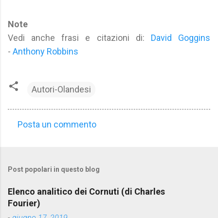
Note
Vedi anche frasi e citazioni di:
David Goggins
-
Anthony Robbins
Autori-Olandesi
Posta un commento
C
o
m
Post popolari in questo blog
m
e
Elenco analitico dei Cornuti (di Charles
n
Fourier)
t
-
giugno 17, 2019