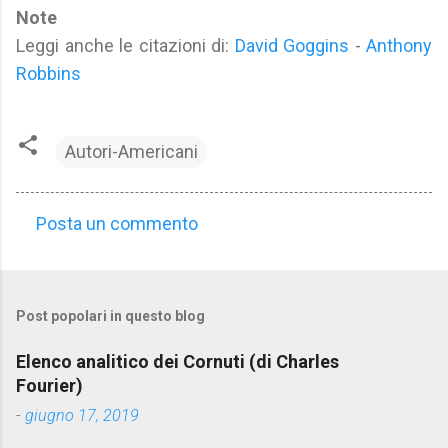
Note
Leggi anche le citazioni di:
David Goggins
-
Anthony
Robbins
Autori-Americani
Posta un commento
C
o
m
Post popolari in questo blog
m
e
Elenco analitico dei Cornuti (di Charles
n
Fourier)
t
-
giugno 17, 2019
i