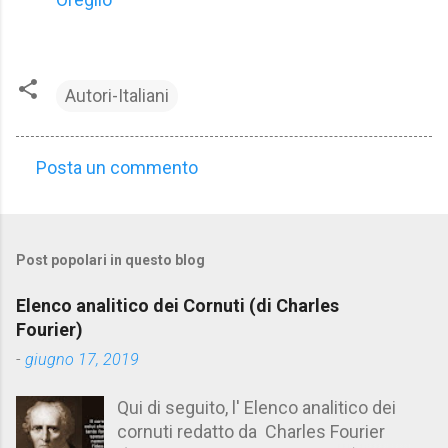
Autori-Italiani
Posta un commento
C
o
m
Post popolari in questo blog
m
e
Elenco analitico dei Cornuti (di Charles
n
Fourier)
t
-
giugno 17, 2019
i
Qui di seguito, l' Elenco analitico dei
cornuti redatto da Charles Fourier