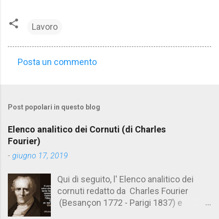
Lavoro
Posta un commento
C
o
m
Post popolari in questo blog
m
e
Elenco analitico dei Cornuti (di Charles
n
Fourier)
t
-
giugno 17, 2019
i
Qui di seguito, l' Elenco analitico dei
cornuti redatto da Charles Fourier
(Besançon 1772 - Parigi 1837) e
pubblicato postumo nel 1856. Su