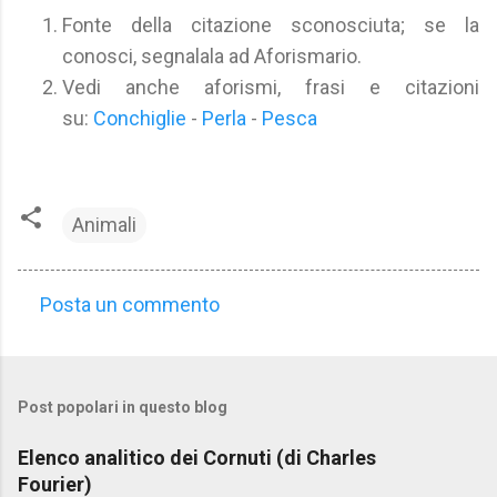
Fonte della citazione sconosciuta; se la
conosci, segnalala ad Aforismario.
Vedi anche aforismi, frasi e citazioni
su:
Conchiglie
-
Perla
-
Pesca
Animali
Posta un commento
C
o
m
Post popolari in questo blog
m
e
Elenco analitico dei Cornuti (di Charles
n
Fourier)