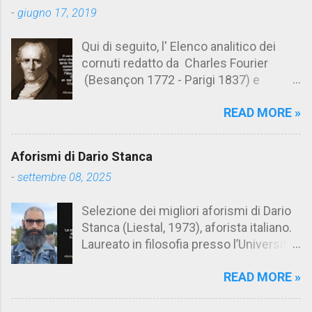
t
-
giugno 17, 2019
i
Qui di seguito, l' Elenco analitico dei
cornuti redatto da Charles Fourier
(Besançon 1772 - Parigi 1837) e
pubblicato postumo nel 1856. Su
READ MORE »
Aforismario trovi anche una raccolta di
citazioni tratte dalle opere di Charles
Fourier. [Il link è in fondo alla pagina]. Il
Aforismi di Dario Stanca
cornuto pretenzioso: colui che ritiene
-
settembre 08, 2025
sua moglie tanto fortunata, per averlo
sposato, da non poter nemmeno
Selezione dei migliori aforismi di Dario
ammettere l'idea del tradimento. Ciò lo
Stanca (Liestal, 1973), aforista italiano.
rende un marito assai comodo.
Laureato in filosofia presso l’Università
(Charles Fourier) Elenco analitico dei
del Salento, Dario Stanca ha curato il
cornuti Tableau analytique du cocuage,
READ MORE »
volume Anacleto Verrecchia, Meglio un
ca. 1808 (postumo 1856) Traduzione
demonio che un cretino (El Doctor Sax,
italiana da Il Borghese - Volume 29,
2023). Grande appassionato di aforismi,