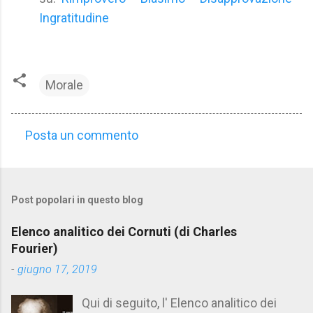
Ingratitudine
Morale
Posta un commento
C
o
m
Post popolari in questo blog
m
e
Elenco analitico dei Cornuti (di Charles
n
Fourier)
t
-
giugno 17, 2019
i
Qui di seguito, l' Elenco analitico dei