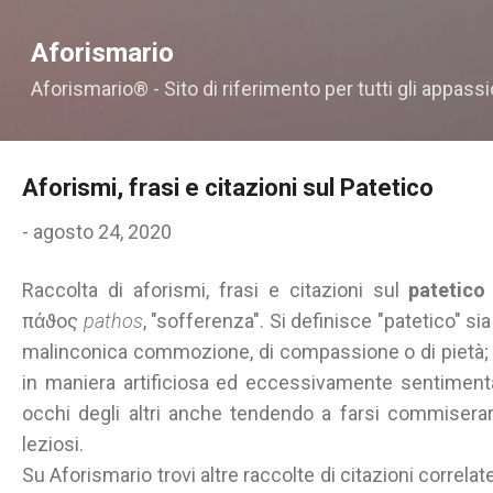
Passa ai contenuti principali
Aforismario
Aforismario® - Sito di riferimento per tutti gli appassi
Aforismi, frasi e citazioni sul Patetico
-
agosto 24, 2020
Raccolta di aforismi, frasi e citazioni sul
patetic
πάϑος
pathos
, "sofferenza". Si definisce "patetico" s
malinconica commozione, di compassione o di pietà;
in maniera artificiosa ed eccessivamente sentimental
occhi degli altri
anche tendendo a farsi commisera
leziosi.
Su Aforismario trovi altre raccolte di citazioni correla