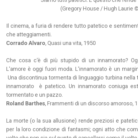
(Gregory House / Hugh Laurie ©
Il cinema, a furia di rendere tutto patetico e sentimen
che atteggiamenti.
Corrado Alvaro
, Quasi una vita, 1950
Che cosa c'è di più stupido di un innamorato? Ogg
L'amore è oggi fuori moda. L'innamorato è un marginale
Una discontinua tormenta di linguaggio turbina nella 
innamorato è patetico. Un innamorato coniuga est
tormentato e un pazzo.
Roland Barthes
, Frammenti di un discorso amoroso, 
La morte (o la sua allusione) rende preziosi e patet
per la loro condizione di fantasmi; ogni atto che com
volto che non sia sul punto di cancellarsi come il volt