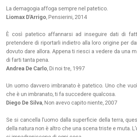
La demagogia affoga sempre nel patetico.
Liomax D'Arrigo
, Pensierini, 2014
È così patetico affannarsi ad inseguire dati di fa
pretendere di riportarli indietro alla loro origine per 
dovuto dare allora. Appena ti riesci a vedere da una m
di farti tanta pena.
Andrea De Carlo
, Di noi tre, 1997
Un uomo davvero imbranato è patetico. Uno che vuole 
che è un imbranato, ti fa succedere qualcosa.
Diego De Silva
, Non avevo capito niente, 2007
Se si cancella l’uomo dalla superficie della terra, qu
della natura non è altro che una scena triste e muta. L’u
si impadroniscono di ogni cosa.