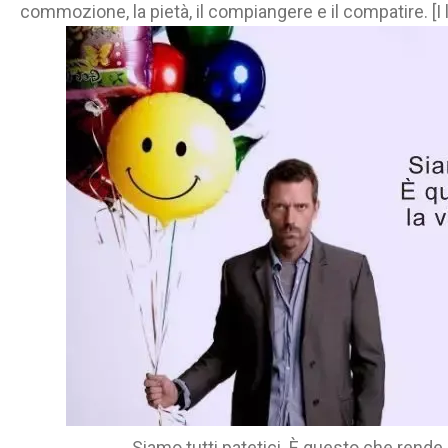
commozione, la pietà, il compiangere e il compatire. [I l
Siamo tutti patetici. È questo che rende 