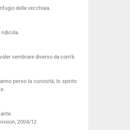
rifugio della vecchiaia.
 ridicola.
l voler sembrare diverso da com'è.
no perso la curiosità, lo spirito
re.
sante.
Division, 2004/12