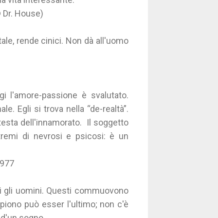
 Dr. House)
tale, rende cinici. Non dà all'uomo
i l'amore-passione è svalutato.
. Egli si trova nella “de-realtà”.
testa dell'innamorato. Il soggetto
remi di nevrosi e psicosi: è un
1977
ici gli uomini. Questi commuovono
piono può esser l'ultimo; non c'è
o d'un sogno.