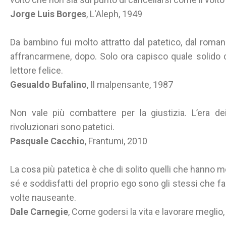
Jorge Luis Borges
, L'Aleph, 1949
Da bambino fui molto attratto dal patetico, dal roma
affrancarmene, dopo. Solo ora capisco quale solido 
lettore felice.
Gesualdo Bufalino
, Il malpensante, 1987
Non vale più combattere per la giustizia. L’era dei
rivoluzionari sono patetici.
Pasquale Cacchio
, Frantumi, 2010
La cosa più patetica è che di solito quelli che hanno m
sé e soddisfatti del proprio ego sono gli stessi che f
volte nauseante.
Dale Carnegie
, Come godersi la vita e lavorare megli