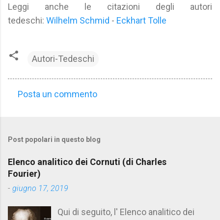
Leggi anche le citazioni degli autori
tedeschi:
Wilhelm Schmid
-
Eckhart Tolle
Autori-Tedeschi
Posta un commento
C
o
m
Post popolari in questo blog
m
e
Elenco analitico dei Cornuti (di Charles
n
Fourier)
t
-
giugno 17, 2019
i
Qui di seguito, l' Elenco analitico dei