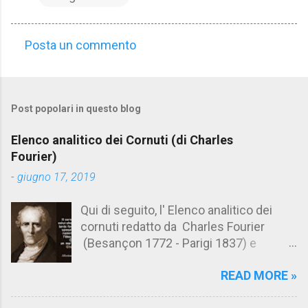
Posta un commento
C
o
m
Post popolari in questo blog
m
e
Elenco analitico dei Cornuti (di Charles
n
Fourier)
t
-
giugno 17, 2019
i
Qui di seguito, l' Elenco analitico dei
cornuti redatto da Charles Fourier
(Besançon 1772 - Parigi 1837) e
pubblicato postumo nel 1856. Su
READ MORE »
Aforismario trovi anche una raccolta di
citazioni tratte dalle opere di Charles