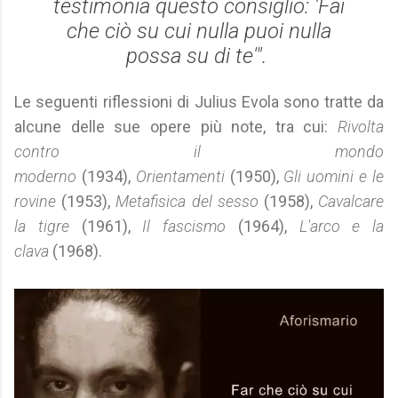
testimonia questo consiglio: 'Fai
che ciò su cui nulla puoi nulla
possa su di te'".
Le seguenti riflessioni di Julius Evola sono tratte da
alcune delle sue opere più note, tra cui:
Rivolta
contro il mondo
moderno
(1934),
Orientamenti
(1950),
Gli uomini e le
rovine
(1953),
Metafisica del sesso
(1958),
Cavalcare
la tigre
(1961),
Il fascismo
(1964),
L'arco e la
clava
(1968).