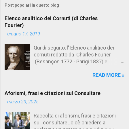
m
Post popolari in questo blog
m
e
Elenco analitico dei Cornuti (di Charles
n
Fourier)
t
-
giugno 17, 2019
i
Qui di seguito, l' Elenco analitico dei
cornuti redatto da Charles Fourier
(Besançon 1772 - Parigi 1837) e
pubblicato postumo nel 1856. Su
READ MORE »
Aforismario trovi anche una raccolta di
citazioni tratte dalle opere di Charles
Fourier. [Il link è in fondo alla pagina]. Il
Aforismi, frasi e citazioni sul Consultare
cornuto pretenzioso: colui che ritiene
-
marzo 29, 2025
sua moglie tanto fortunata, per averlo
sposato, da non poter nemmeno
Raccolta di aforismi, frasi e citazioni
ammettere l'idea del tradimento. Ciò lo
sul consultare , cioè chiedere a
rende un marito assai comodo.