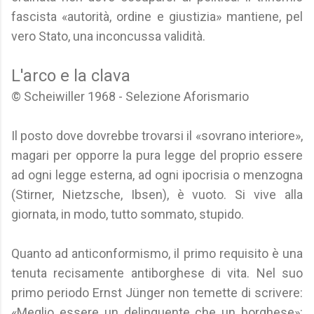
fascista «autorità, ordine e giustizia» mantiene, pel
vero Stato, una inconcussa validità.
L'arco e la clava
© Scheiwiller 1968 - Selezione Aforismario
Il posto dove dovrebbe trovarsi il «sovrano interiore»,
magari per opporre la pura legge del proprio essere
ad ogni legge esterna, ad ogni ipocrisia o menzogna
(Stirner, Nietzsche, Ibsen), è vuoto. Si vive alla
giornata, in modo, tutto sommato, stupido.
Quanto ad anticonformismo, il primo requisito è una
tenuta recisamente antiborghese di vita. Nel suo
primo periodo Ernst Jünger non temette di scrivere:
«Meglio essere un delinquente che un borghese»: