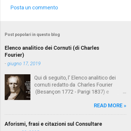
Posta un commento
C
o
m
Post popolari in questo blog
m
e
Elenco analitico dei Cornuti (di Charles
n
Fourier)
t
-
giugno 17, 2019
i
Qui di seguito, l' Elenco analitico dei
cornuti redatto da Charles Fourier
(Besançon 1772 - Parigi 1837) e
pubblicato postumo nel 1856. Su
READ MORE »
Aforismario trovi anche una raccolta di
citazioni tratte dalle opere di Charles
Fourier. [Il link è in fondo alla pagina]. Il
Aforismi, frasi e citazioni sul Consultare
cornuto pretenzioso: colui che ritiene