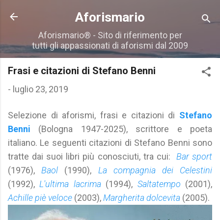
Passa ai contenuti principali
Aforismario
Aforismario® - Sito di riferimento per
tutti gli appassionati di aforismi dal 2009
Frasi e citazioni di Stefano Benni
-
luglio 23, 2019
Selezione di aforismi, frasi e citazioni di
Stefano
Benni
(Bologna 1947-2025), scrittore e poeta
italiano. Le seguenti citazioni di Stefano Benni sono
tratte dai suoi libri più conosciuti, tra cui:
Bar sport
(1976),
Baol
(1990),
La compagnia dei Celestini
(1992),
L'ultima lacrima
(1994),
Saltatempo
(2001),
Achille piè veloce
(2003),
Margherita dolcevita
(2005).