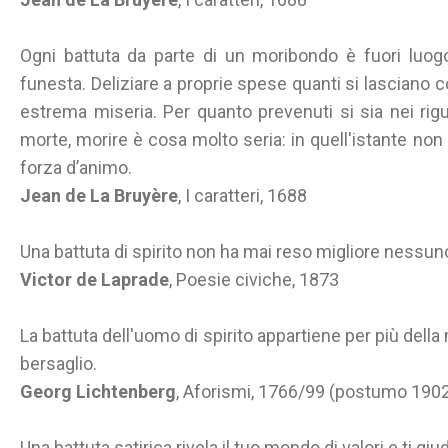
Ogni battuta da parte di un moribondo è fuori luog
funesta. Deliziare a proprie spese quanti si lasciano c
estrema miseria. Per quanto prevenuti si sia nei rig
morte, morire è cosa molto seria: in quell'istante non 
forza d’animo.
Jean de La Bruyère
, I caratteri, 1688
Una battuta di spirito non ha mai reso migliore nessun
Victor de Laprade
, Poesie civiche, 1873
La battuta dell'uomo di spirito appartiene per più della 
bersaglio.
Georg Lichtenberg
, Aforismi, 1766/99 (postumo 190
Una battuta satirica rivela il tuo mondo di valori e ti giud