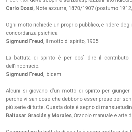
Carlo Dossi
, Note azzurre, 1870/1907 (postumo 1912
Ogni motto richiede un proprio pubblico, e ridere degli
concordanza psichica.
Sigmund Freud
, Il motto di spirito, 1905
La battuta di spirito è per così dire il contributo
dell'inconscio.
Sigmund Freud
, ibidem
Alcuni si giovano d'un motto di spirito per giunger
perché vi san cose che debbono esser prese per scher
più serie di tutte. Questa dote è segno di mansuetudine
Baltasar Gracián y Morales
, Oracolo manuale e arte 
Commentare le battute di spirito è come mettere dei ferr