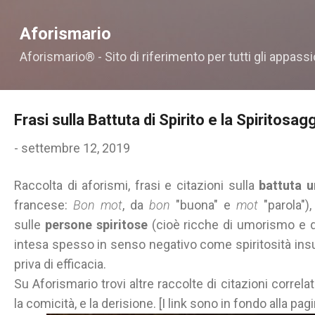
Passa ai contenuti principali
Aforismario
Aforismario® - Sito di riferimento per tutti gli appassi
Frasi sulla Battuta di Spirito e la Spiritosag
-
settembre 12, 2019
Raccolta di aforismi, frasi e citazioni sulla
battuta u
francese:
Bon mot
, da
bon
"buona" e
mot
"parola")
sulle
persone spiritose
(cioè ricche di umorismo e d
intesa spesso in senso negativo come spiritosità in
priva di efficacia.
Su Aforismario trovi altre raccolte di citazioni correla
la comicità, e la derisione. [I link sono in fondo alla pagi