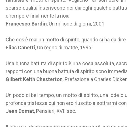
scarse qualità inseriscono nei dialoghi qualche battu
e rompere finalmente la noia.
Francesco Burdin
, Un milione di giorni, 2001
Che cos'è mai un motto di spirito, quando si ha da dir
Elias Canetti
, Un regno di matite, 1996
Una buona battuta di spirito è una cosa assoluta, sacra,
rapporti con una buona battuta di spirito sono immediati
Gilbert Keith Chesterton
, Prefazione a Charles Dicken
Un poco di bel tempo, un motto di spirito, una lode o
profonda tristezza cui non ero riuscito a sottrarmi con
Jean Domat
, Pensieri, XVII sec.
Il
bon mot
deve scoprire senza asprezza il lato ridicolo