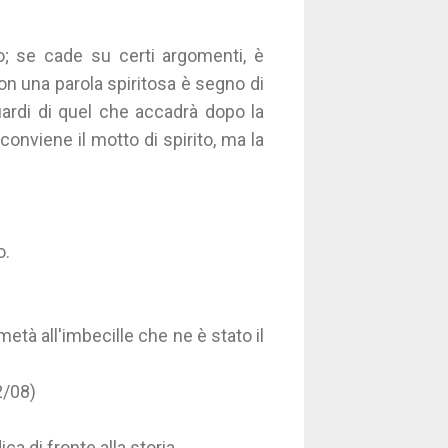
o; se cade su certi argomenti, è
on una parola spiritosa è segno di
uardi di quel che accadrà dopo la
conviene il motto di spirito, ma la
o.
metà all'imbecille che ne è stato il
2/08)
ica di fronte alla storia.