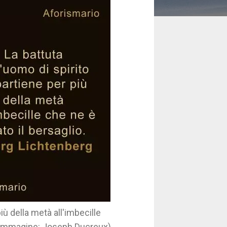
iù della metà all'imbecille
 - Immagine: Joseph Ducreux)