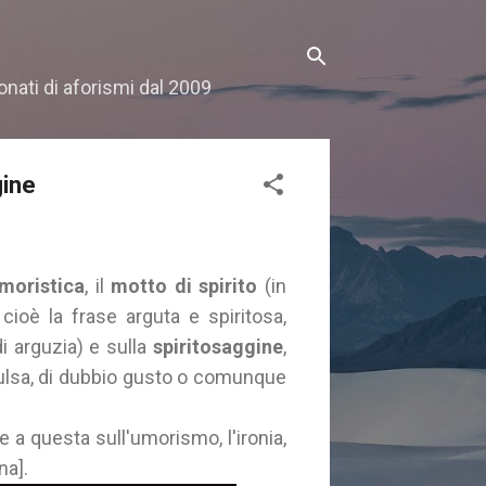
onati di aforismi dal 2009
gine
moristica
, il
motto di spirito
(in
, cioè la frase arguta e spiritosa,
i arguzia) e sulla
spiritosaggine
,
sulsa, di dubbio gusto o comunque
te a questa sull'umorismo, l'ironia,
na].