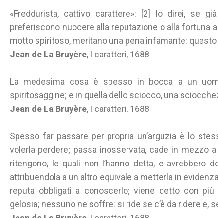
«Freddurista, cattivo carattere»: [2] lo direi, se 
preferiscono nuocere alla reputazione o alla fortuna al
motto spiritoso, meritano una pena infamante: questo n
Jean de La Bruyère
, I caratteri, 1688
La medesima cosa è spesso in bocca a un uomo 
spiritosaggine; e in quella dello sciocco, una sciocche
Jean de La Bruyère
, I caratteri, 1688
Spesso far passare per propria un’arguzia è lo stes
volerla perdere; passa inosservata, cade in mezzo a 
ritengono, le quali non l’hanno detta, e avrebbero dovu
attribuendola a un altro equivale a metterla in evidenz
reputa obbligati a conoscerlo; viene detto con p
gelosia; nessuno ne soffre: si ride se c’è da ridere e,
Jean de La Bruyère
, I caratteri, 1688