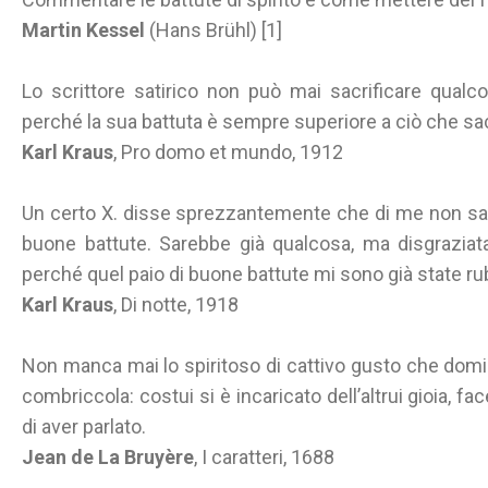
Martin Kessel
(Hans Brühl) [1]
Lo scrittore satirico non può mai sacrificare qualc
perché la sua battuta è sempre superiore a ciò che sac
Karl Kraus
, Pro domo et mundo, 1912
Un certo X. disse sprezzantemente che di me non sar
buone battute. Sarebbe già qualcosa, ma disgraziat
perché quel paio di buone battute mi sono già state ru
Karl Kraus
, Di notte, 1918
Non manca mai lo spiritoso di cattivo gusto che domin
combriccola: costui si è incaricato dell’altrui gioia, 
di aver parlato.
Jean de La Bruyère
, I caratteri, 1688