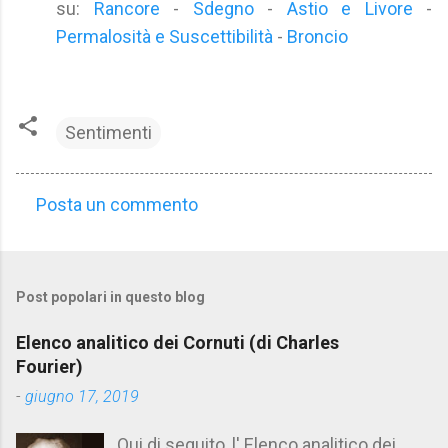
su:
Rancore
-
Sdegno
-
Astio e Livore
-
Permalosità e Suscettibilità
-
Broncio
Sentimenti
Posta un commento
C
o
m
Post popolari in questo blog
m
e
Elenco analitico dei Cornuti (di Charles
n
Fourier)
t
-
giugno 17, 2019
i
Qui di seguito, l' Elenco analitico dei