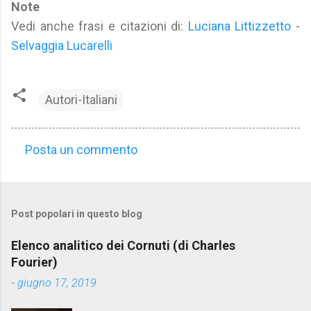
Note
Vedi anche frasi e citazioni di:
Luciana Littizzetto
-
Selvaggia Lucarelli
Autori-Italiani
Posta un commento
C
o
m
Post popolari in questo blog
m
e
Elenco analitico dei Cornuti (di Charles
n
Fourier)
t
-
giugno 17, 2019
i