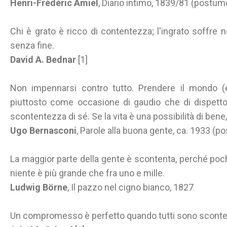
Henri-Frédéric Amiel
, Diario intimo, 1839/81 (postum
Chi è grato è ricco di contentezza; l'ingrato soffre 
senza fine.
David A. Bednar
[1]
Non impennarsi contro tutto. Prendere il mondo (
piuttosto come occasione di gaudio che di dispetto
scontentezza di sé. Se la vita è una possibilità di bene
Ugo Bernasconi
, Parole alla buona gente, ca. 1933 (
La maggior parte della gente è scontenta, perché poch
niente è più grande che fra uno e mille.
Ludwig Börne
, Il pazzo nel cigno bianco, 1827
Un compromesso è perfetto quando tutti sono sconten