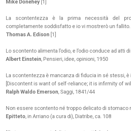
Mike Donehey
[1]
La scontentezza è la prima necessità del pr
completamente soddisfatto e io vi mostrerò un fallito.
Thomas A. Edison
[1]
Lo scontento alimenta l’odio, e l’odio conduce ad atti d
Albert Einstein
, Pensieri, idee, opinioni, 1950
La scontentezza è mancanza di fiducia in sé stessi, è i
[Discontent is want of self-reliance; it is infirmity of will
Ralph Waldo Emerson
, Saggi, 1841/44
Non essere scontento né troppo delicato di stomaco n
Epitteto
, in Arriano (a cura di), Diatribe, ca. 108