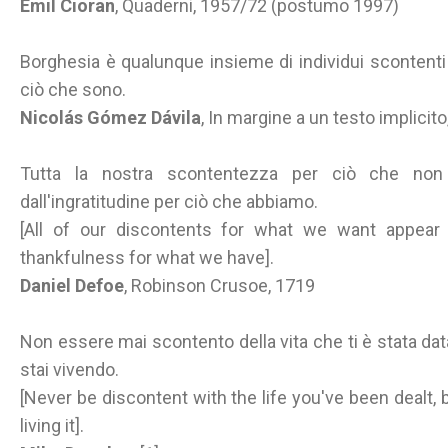
Emil Cioran
, Quaderni, 1957/72 (postumo 1997)
Borghesia è qualunque insieme di individui scontenti 
ciò che sono.
Nicolás Gómez Dávila
, In margine a un testo implicit
Tutta la nostra scontentezza per ciò che no
dall'ingratitudine per ciò che abbiamo.
[All of our discontents for what we want appear
thankfulness for what we have].
Daniel Defoe
, Robinson Crusoe, 1719
Non essere mai scontento della vita che ti è stata data
stai vivendo.
[Never be discontent with the life you've been dealt,
living it].