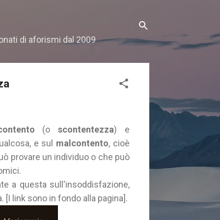
onati di aforismi dal 2009
za
contento
(o
scontentezza
) e
qualcosa, e sul
malcontento
, cioè
uò provare un individuo o che può
nomici.
ate a questa sull'insoddisfazione,
à. [I link sono in fondo alla pagina].