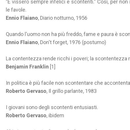
"E vissero sempre infelici e scontenti." Così, per no
le favole.
Ennio Flaiano
, Diario notturno, 1956
Quando l'uomo non ha più freddo, fame e paura è scon
Ennio Flaiano
, Don't forget, 1976 (postumo)
La contentezza rende ricchi i poveri; la scontentezza r
Benjamin Franklin
[1]
In politica è più facile non scontentare che accontenta
Roberto Gervaso
, Il grillo parlante, 1983
I giovani sono degli scontenti entusiasti.
Roberto Gervaso
, ibidem