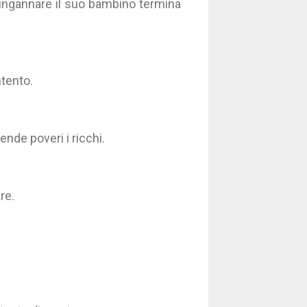
n ingannare il suo bambino termina
tento.
ende poveri i ricchi.
re.