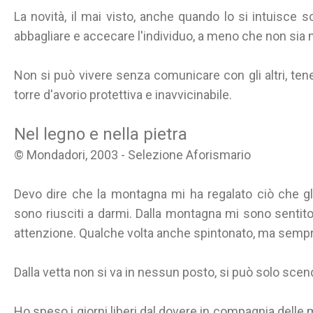
La novità, il mai visto, anche quando lo si intuisce s
abbagliare e accecare l'individuo, a meno che non sia 
Non si può vivere senza comunicare con gli altri, tene
torre d'avorio protettiva e inavvicinabile.
Nel legno e nella pietra
© Mondadori, 2003 - Selezione Aforismario
Devo dire che la montagna mi ha regalato ciò che gli 
sono riusciti a darmi. Dalla montagna mi sono sentit
attenzione. Qualche volta anche spintonato, ma sempr
Dalla vetta non si va in nessun posto, si può solo scen
Ho speso i giorni liberi dal dovere in compagnia delle