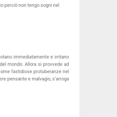
to perciò non tengo sogni nel
i notano immediatamente e irritano
a del mondo. Allora si provvede ad
o come fastidiose protuberanze nel
sere pensante e malvagio, s'arroga