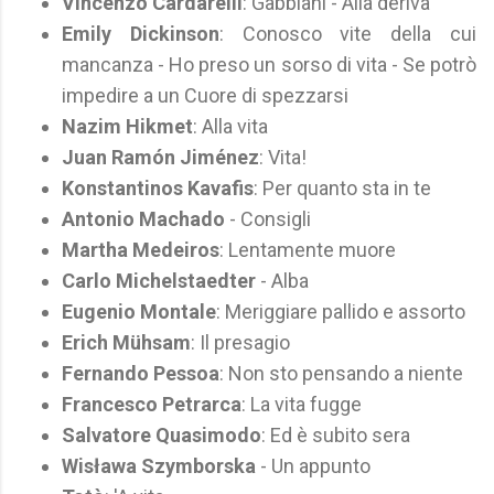
Vincenzo Cardarelli
: Gabbiani - Alla deriva
Emily Dickinson
: Conosco vite della cui
mancanza - Ho preso un sorso di vita - Se potrò
impedire a un Cuore di spezzarsi
Nazim Hikmet
: Alla vita
Juan Ramón Jiménez
: Vita!
Konstantinos Kavafis
: Per quanto sta in te
Antonio Machado
- Consigli
Martha Medeiros
: Lentamente muore
Carlo Michelstaedter
- Alba
Eugenio Montale
: Meriggiare pallido e assorto
Erich Mühsam
: Il presagio
Fernando Pessoa
: Non sto pensando a niente
Francesco Petrarca
: La vita fugge
Salvatore Quasimodo
: Ed è subito sera
Wisława Szymborska
- Un appunto