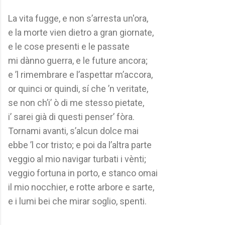
La vita fugge, e non s’arresta un'ora,
e la morte vien dietro a gran giornate,
e le cose presenti e le passate
mi dànno guerra, e le future ancora;
e ’l rimembrare e l’aspettar m’accora,
or quinci or quindi, sí che ’n veritate,
se non ch’i’ ò di me stesso pietate,
i’ sarei già di questi penser’ fòra.
Tornami avanti, s’alcun dolce mai
ebbe ’l cor tristo; e poi da l’altra parte
veggio al mio navigar turbati i vènti;
veggio fortuna in porto, e stanco omai
il mio nocchier, e rotte arbore e sarte,
e i lumi bei che mirar soglio, spenti.