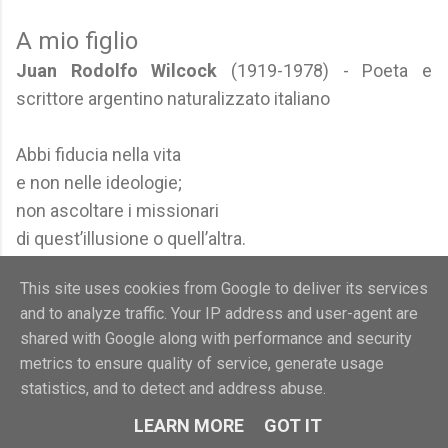
A mio figlio
Juan Rodolfo Wilcock
(1919-1978) - Poeta e
scrittore argentino naturalizzato italiano
Abbi fiducia nella vita
e non nelle ideologie;
non ascoltare i missionari
di quest’illusione o quell’altra.
Ricorda che c’è una sola cosa
This site uses cookies from Google to deliver its services
affermativa, l’invenzione;
and to analyze traffic. Your IP address and user-agent are
il sistema invece è caratteristico
shared with Google along with performance and security
della mancanza d’immaginazione.
metrics to ensure quality of service, generate usage
Ricorda che tutto accade
statistics, and to detect and address abuse.
a caso e che niente dura,
LEARN MORE
GOT IT
il che non ti vieta di fare