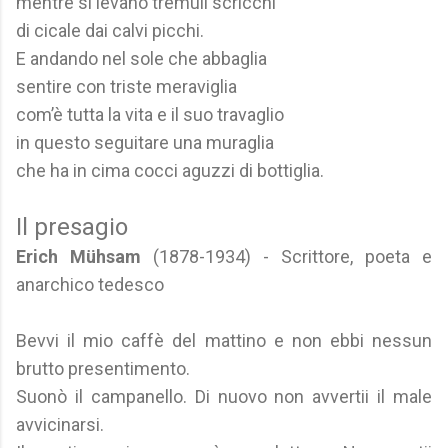
mentre si levano tremuli scricchi
di cicale dai calvi picchi.
E andando nel sole che abbaglia
sentire con triste meraviglia
com’è tutta la vita e il suo travaglio
in questo seguitare una muraglia
che ha in cima cocci aguzzi di bottiglia.
Il presagio
Erich Mühsam
(1878-1934) - Scrittore, poeta e
anarchico tedesco
Bevvi il mio caffè del mattino e non ebbi nessun
brutto presentimento.
Suonò il campanello. Di nuovo non avvertii il male
avvicinarsi.